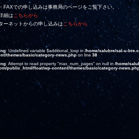
・FAXでの申し込みは事務局のページをご覧下さい。
詳細は
こちらから
ターネットからの申し込みは
こちらから
ing
: Undefined variable $additional_loop in
/home/salubre/sal-u-bre.
ent/themes/basic/category-news.php
on line
38
ing
: Attempt to read property "max_num_pages" on null in
/home/salub
om/public_html/float/wp-content/themes/basic/category-news.ph