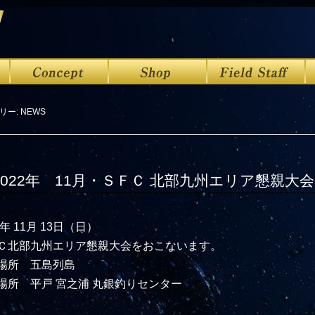
リー:
NEWS
2022年 11月・ＳＦＣ 北部九州エリア懇親大
2年 11月 13日（日）
Ｃ北部九州エリア懇親大会をおこないます。
場所 五島列島
場所 平戸 宮之浦 丸銀釣りセンター