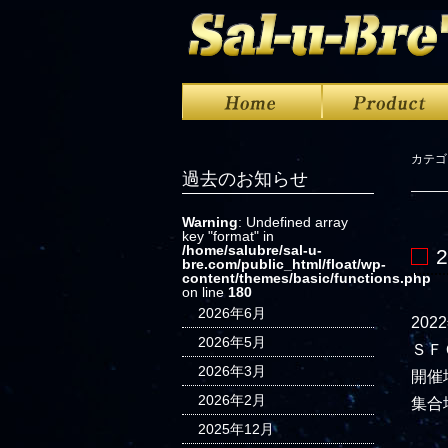
カテゴ
過去のお知らせ
Warning
: Undefined array
key "format" in
/home/salubre/sal-u-
bre.com/public_html/float/wp-
content/themes/basic/functions.php
on line
180
2026年6月
202
2026年5月
ＳＦ
2026年3月
開催
2026年2月
集合
2025年12月