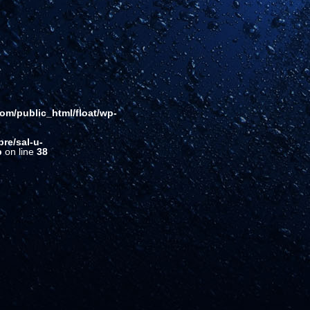
com/public_html/float/wp-
re/sal-u-
p
on line
38