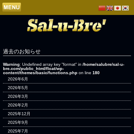
過去のお知らせ
Warning
: Undefined array key "format" in
/home/salubre/sal-u-
bre.com/public_html/float/wp-
content/themes/basic/functions.php
on line
180
2026年6月
2026年5月
2026年3月
2026年2月
2025年12月
2025年9月
2025年7月