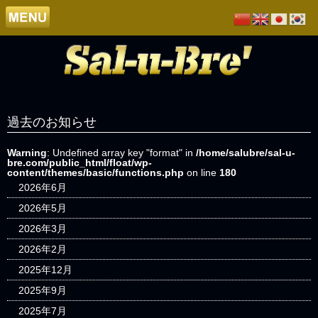
過去のお知らせ
Warning
: Undefined array key "format" in
/home/salubre/sal-u-
bre.com/public_html/float/wp-
content/themes/basic/functions.php
on line
180
2026年6月
2026年5月
2026年3月
2026年2月
2025年12月
2025年9月
2025年7月