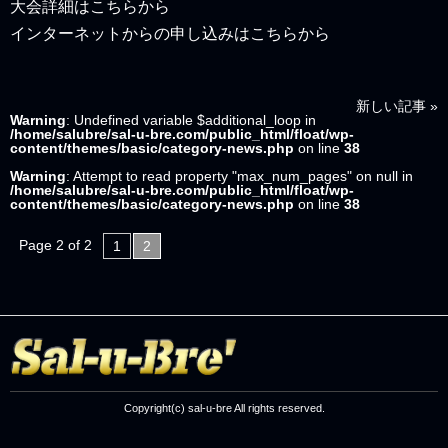
大会詳細はこちらから
インターネットからの申し込みはこちらから
Post navigation
新しい記事
»
Warning
: Undefined variable $additional_loop in
/home/salubre/sal-u-bre.com/public_html/float/wp-
content/themes/basic/category-news.php
on line
38
Warning
: Attempt to read property "max_num_pages" on null in
/home/salubre/sal-u-bre.com/public_html/float/wp-
content/themes/basic/category-news.php
on line
38
Page 2 of 2
1
2
Copyright(c) sal-u-bre All rights reserved.